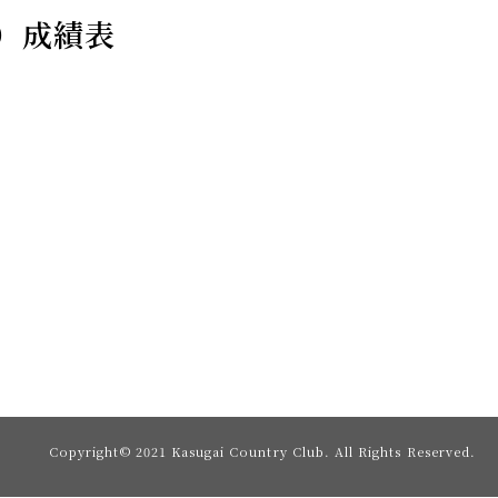
）成績表
Copyright© 2021 Kasugai Country Club.
All Rights Reserved.